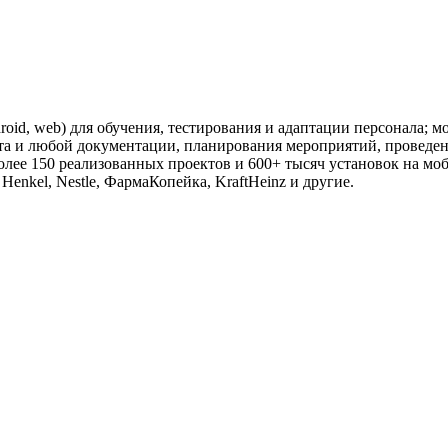
oid, web) для обучения, тестирования и адаптации персонала; 
нта и любой документации, планирования мероприятий, проведе
лее 150 реализованных проектов и 600+ тысяч установок на мо
 Henkel, Nestle, ФармаКопейка, KraftHeinz и другие.